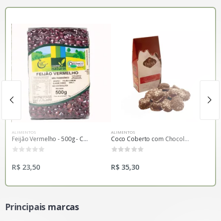
ALIM
R$ 
ALIMENTOS
ALIMENTOS
Feijão Vermelho - 500g - Coopernatural
Coco Coberto com Chocolate - 140g - Tnuva
0
0
R$ 23,50
R$ 35,30
Principais marcas