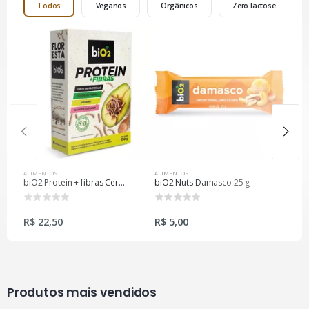
Todos
Veganos
Orgânicos
Zero lactose
ALIMENTOS
ALIMENTOS
ALIMEN
biO2 Protein + fibras Cereal Matinal sabor Tradicional 150 g
biO2 Nuts Damasco 25 g
biO2 
0
0
R$ 22,50
R$ 5,00
R$ 4
Produtos mais vendidos