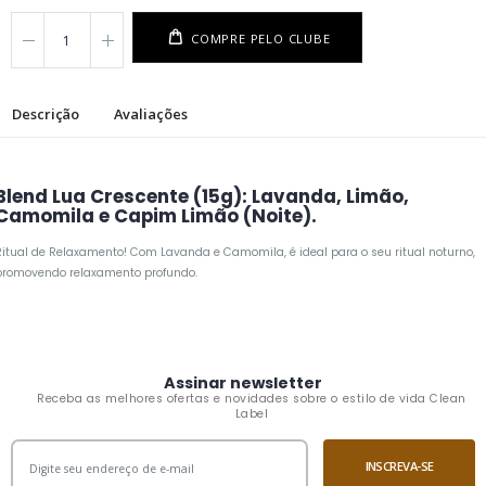
COMPRE PELO CLUBE
Descrição
Avaliações
Blend Lua Crescente (15g): Lavanda, Limão,
Camomila e Capim Limão (Noite).
Ritual de Relaxamento! Com Lavanda e Camomila, é ideal para o seu ritual noturno,
promovendo relaxamento profundo.
Assinar newsletter
Receba as melhores ofertas e novidades sobre o estilo de vida Clean
Label
INSCREVA-SE