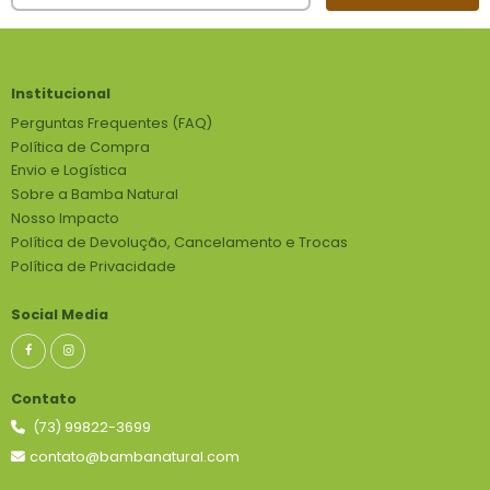
Institucional
Perguntas Frequentes (FAQ)
Política de Compra
Envio e Logística
Sobre a Bamba Natural
Nosso Impacto
Política de Devolução, Cancelamento e Trocas
Política de Privacidade
Social Media
Contato
(73) 99822-3699
contato@bambanatural.com