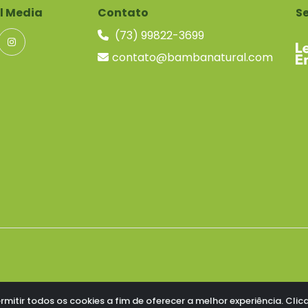
l Media
Contato
S
(73) 99822-3699
contato@bambanatural.com
ermitir todos os cookies a fim de oferecer a melhor experiência. C