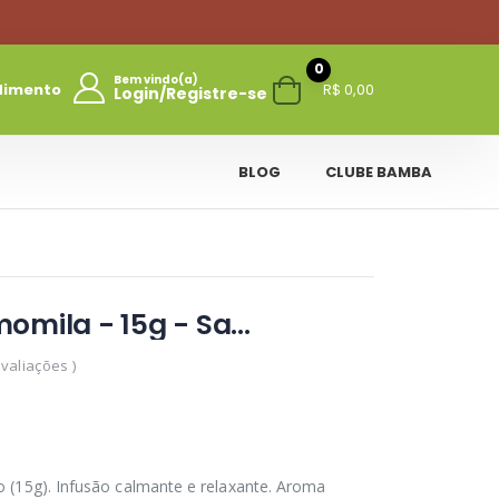
0
Bem vindo(a)
dimento
R$ 0,00
Login/Registre-se
BLOG
CLUBE BAMBA
Chá de Camomila - 15g - Sabor Gaúcho
Avaliações )
 (15g). Infusão calmante e relaxante. Aroma