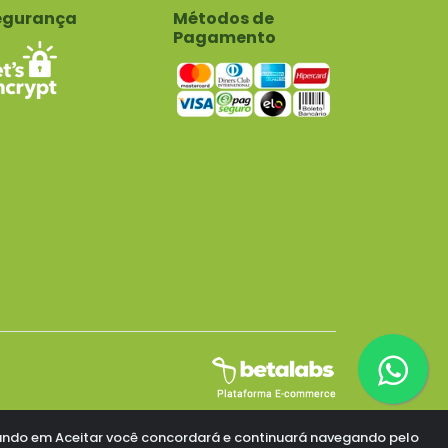
egurança
Métodos de
Pagamento
licando em Aceitar você concordará e continuará navegando pelo